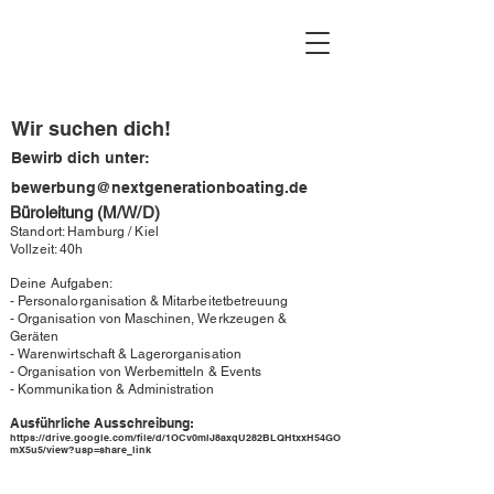
Wir suchen dich!
Bewirb dich unter:
bewerbung@nextgenerationboating.de
Büroleitung (M/W/D)
Standort: Hamburg / Kiel
Vollzeit: 40h
Deine
Aufgaben
:
- Personalorganisation & Mitarbeitetbetreuung
- Organisation von Maschinen, Werkzeugen &
Geräten
- Warenwirtschaft & Lagerorganisation
- Organisation von Werbemitteln & Events
- Kommunikation & Administration
Ausführliche Ausschreibung:
https://drive.google.com/file/d/1OCv0mlJ8axqU282BLQHtxxH54GO
mX5u5/view?usp=share_link